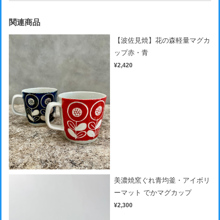
関連商品
【波佐見焼】花の森軽量マグカ
ップ赤・青
¥2,420
美濃焼窯ぐれ青均釜・アイボリ
ーマット でかマグカップ
¥2,300