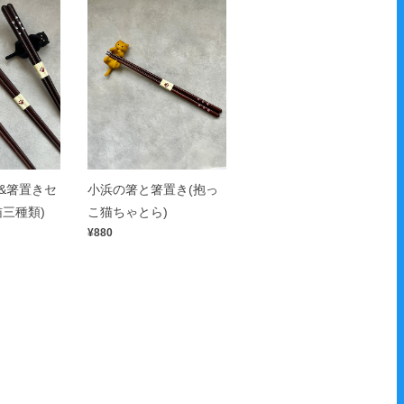
&箸置きセ
小浜の箸と箸置き(抱っ
猫三種類)
こ猫ちゃとら)
¥880