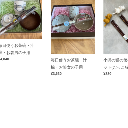
毎日使うお茶碗・汁
椀・お箸男の子用
¥4,840
毎日使うお茶碗・汁
小浜の猫の箸
椀・お箸女の子用
ット(だっこ
¥3,630
¥880