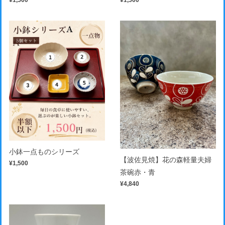
¥1,500
¥1,500
小鉢一点ものシリーズ
【波佐見焼】花の森軽量夫婦
¥1,500
茶碗赤・青
¥4,840