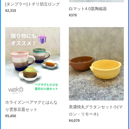
[タンブラー]トチリ切立ロング
白マット4.0皿陶磁器
¥2,310
¥370
ホライズンペアマグとはんな
美濃焼丸グラタンセット小(マ
り雲形豆皿セット
ロン・リモーネ)
¥5,450
¥4,070