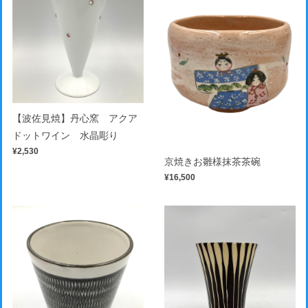
【波佐見焼】丹心窯 アクア
ドットワイン 水晶彫り
¥2,530
京焼きお雛様抹茶茶碗
¥16,500