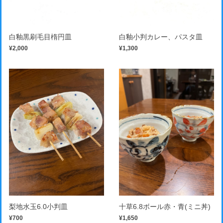
白釉黒刷毛目楕円皿
白釉小判カレー、パスタ皿
¥2,000
¥1,300
梨地水玉6.0小判皿
十草6.8ボール赤・青(ミニ丼)
¥700
¥1,650