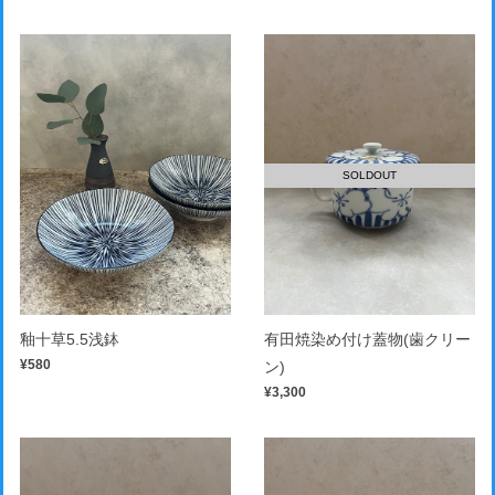
SOLDOUT
釉十草5.5浅鉢
有田焼染め付け蓋物(歯クリー
¥580
ン)
¥3,300