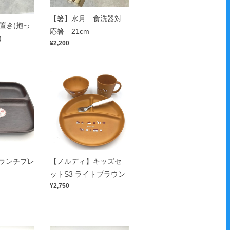
【箸】水月 食洗器対
置き(抱っ
応箸 21cm
)
¥2,200
角ランチプレ
【ノルディ】キッズセ
ットS3 ライトブラウン
¥2,750