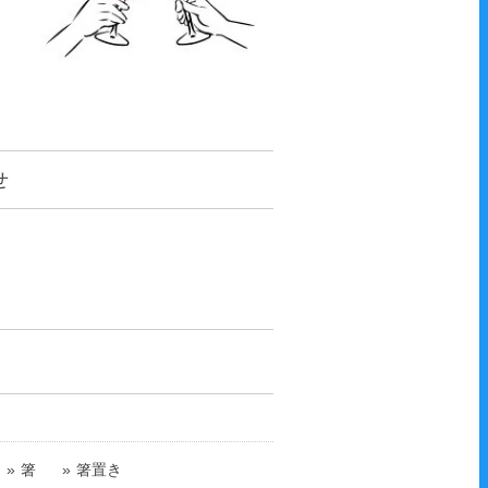
せ
箸
箸置き