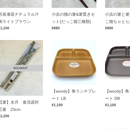
若泉漆器ナチュラル汁
小浜の猫の箸&箸置きセ
小浜の箸と箸
椀ライトブラウン
ット(だっこ猫三種類)
こ猫ちゃとら
¥1,100
¥880
¥880
SOLDOUT
【woody】角ランチプレ
【woody】
ート LB
ート DB
【箸】水月 食洗器対
¥1,100
¥1,100
応箸 23cm
¥2,200