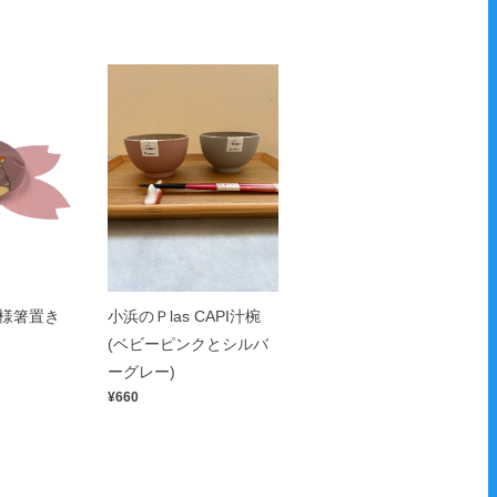
様箸置き
小浜のＰlas CAPI汁椀
(ベビーピンクとシルバ
ーグレー)
¥660