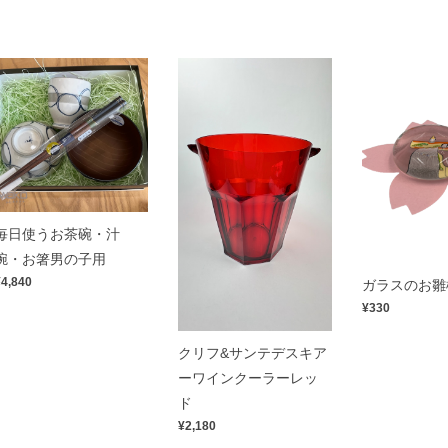
毎日使うお茶碗・汁
椀・お箸男の子用
¥4,840
ガラスのお雛
¥330
クリフ&サンテデスキア
ーワインクーラーレッ
ド
¥2,180