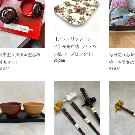
【ノンスリップトレ
イ】長角布貼（バラの
小道ローズピンク中）
山中塗り溜渕金塗お雑
毎日使うお茶
¥2,200
煮椀セット
椀・お箸女の
¥8,800
¥3,630