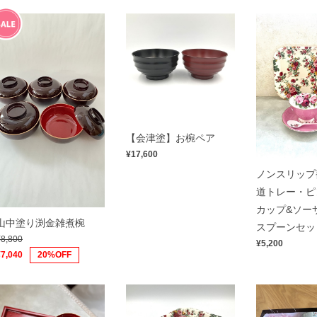
【会津塗】お椀ペア
¥17,600
ノンスリップ
道トレー・ピ
カップ&ソー
山中塗り渕金雑煮椀
スプーンセッ
¥8,800
¥5,200
¥7,040
20%OFF