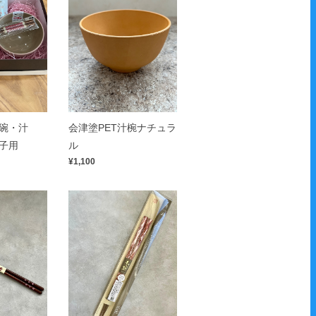
碗・汁
会津塗PET汁椀ナチュラ
子用
ル
¥1,100