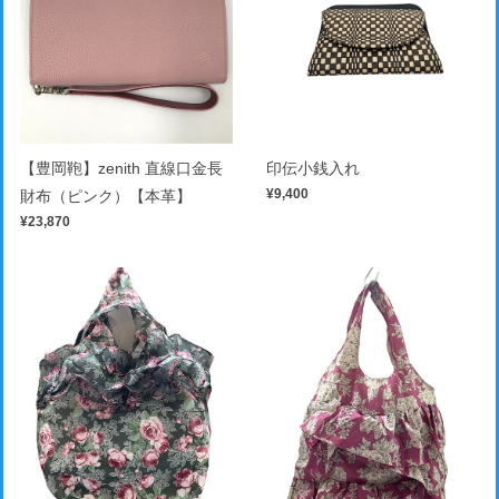
【豊岡鞄】zenith 直線口金長
印伝小銭入れ
¥9,400
財布（ピンク）【本革】
¥23,870