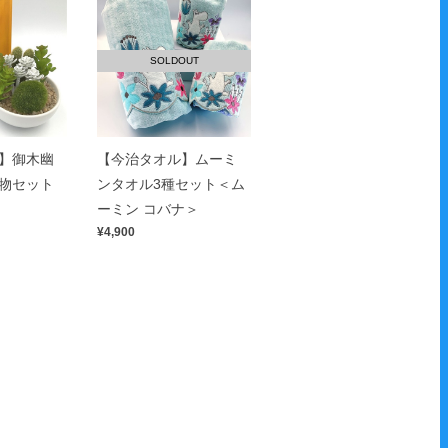
SOLDOUT
】御木幽
【今治タオル】ムーミ
物セット
ンタオル3種セット＜ム
ーミン コバナ＞
¥4,900