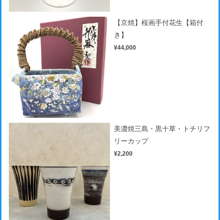
【京焼】桜画手付花生【箱付
き】
¥44,000
美濃焼三島・黒十草・トチリフ
リーカップ
¥2,200